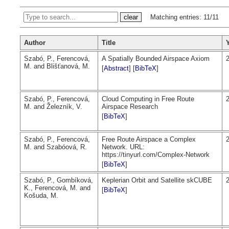
Matching entries:
11/11
Author
Title
Szabó, P., Ferencová,
A Spatially Bounded Airspace Axiom
M. and Blišťanová, M.
[
Abstract
] [
BibTeX
]
Szabó, P., Ferencová,
Cloud Computing in Free Route
M. and Železník, V.
Airspace Research
[
BibTeX
]
Szabó, P., Ferencová,
Free Route Airspace a Complex
M. and Szabóová, R.
Network. URL:
https://tinyurl.com/Complex-Network
[
BibTeX
]
Szabó, P., Gombíková,
Keplerian Orbit and Satellite skCUBE
K., Ferencová, M. and
[
BibTeX
]
Košuda, M.