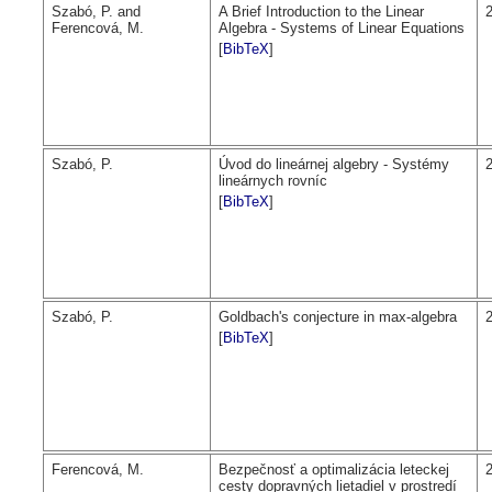
Szabó, P. and
A Brief Introduction to the Linear
Ferencová, M.
Algebra - Systems of Linear Equations
[
BibTeX
]
Szabó, P.
Úvod do lineárnej algebry - Systémy
lineárnych rovníc
[
BibTeX
]
Szabó, P.
Goldbach's conjecture in max-algebra
[
BibTeX
]
Ferencová, M.
Bezpečnosť a optimalizácia leteckej
cesty dopravných lietadiel v prostredí