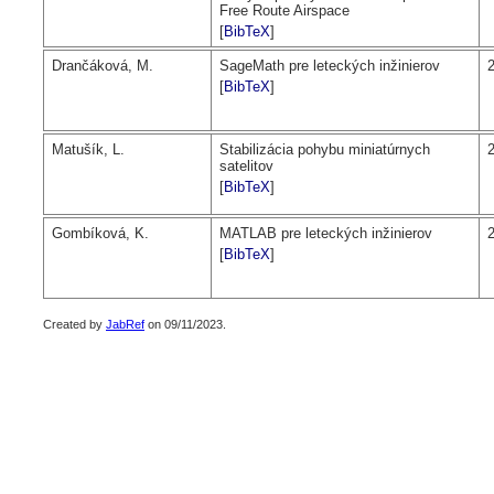
Free Route Airspace
[
BibTeX
]
Drančáková, M.
SageMath pre leteckých inžinierov
[
BibTeX
]
Matušík, L.
Stabilizácia pohybu miniatúrnych
satelitov
[
BibTeX
]
Gombíková, K.
MATLAB pre leteckých inžinierov
[
BibTeX
]
Created by
JabRef
on 09/11/2023.